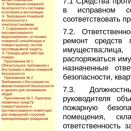
7.1 Средства про
жилых помещений.
5
Требования пожарной
в исправном со
безопасности к системам
отопления и вентиляции.
6
Требования пожарной
соответствовать п
безопасности к
электроустановкам.
7
Содержание сетей
7.2. Ответствен
противопожарного
водоснабжения, установок
ремонт средств 
пожарной сигнализации и
пожаротушения, систем
имущества;лиц
противодымной защиты.
8
Порядок действий при
распоряжаться иму
пожаре.
Приложение № 1.
Обязательное требование к
назначенные отв
Инструкции о мерах пожарной
безопасности
безопасности, ква
Приложение № 2.
Требование к Инструкции по
мерам пожарной безопасности
7.3. Должност
в зданиях для проживания
людей
руководителя объ
Приложение № 3. Перечень
первичных средств
пожарную безопа
пожаротушения и
противопожарного инвентаря
помещения, ск
для помещений строений,
принадлежащих гражданам
ответственность з