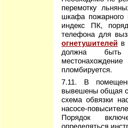
перемотку льняны
шкафа пожарного 
индекс ПК, поря
телефона для выз
огнетушителей
в 
должна быть 
местонахожден
пломбируется.
7.11. В помеще
вывешены общая с
схема обвязки на
насосе-повысител
Порядок включ
определяться инст