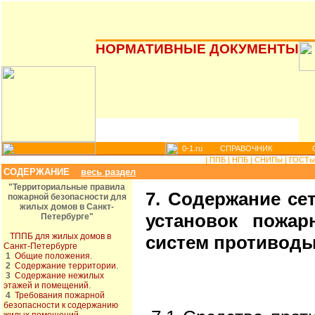
НОРМАТИВНЫЕ ДОКУМЕНТЫ
0-1.ru
СПРАВОЧНИК
|
ППБ |
НПБ |
СНИПы |
ГОСТы 
СОДЕРЖАНИЕ
весь раздел
"Территориальные правила
7. Содержание се
пожарной безопасности для
жилых домов в Санкт-
установок пожар
Петербурге"
ТППБ для жилых домов в
систем противод
Санкт-Петербурге
1
Общие положения.
2
Содержание территории.
3
Содержание нежилых
этажей и помещений.
4
Требования пожарной
безопасности к содержанию